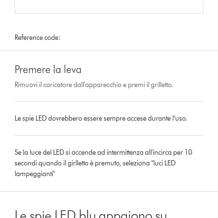
Reference code:
Premere la leva
Rimuovi il caricatore dall'apparecchio e premi il grilletto.
Le spie LED dovrebbero essere sempre accese durante l’uso.
Se la luce del LED si accende ad intermittenza all'incirca per 10
secondi quando il girlletto è premuto, seleziona "luci LED
lampeggianti"
Le spie LED blu appaiono su