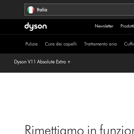
Salta
Italia
navigazione
Newsletter
Prodotti
Pulizie
Cura dei capelli
Trattamento aria
Cuffi
Dyson V11 Absolute Extra +
Rimettiamo in funzio