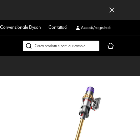
a Convenzionale Dyson
Contattaci
Accedi/registrati
Il
Cerca
carrello
su
è
dyson.it
vuoto