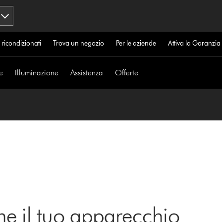
 ricondizionati
Trova un negozio
Per le aziende
Attiva la Garanzi
e
Illuminazione
Assistenza
Offerte
ne il tuo apparecchio