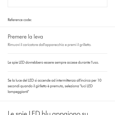
Reference code:
Premere la leva
Rimuovi il caricatore dall'apparecchio e premi il grilletto.
Le spie LED dovrebbero essere sempre accese durante l’uso.
Se la luce del LED si accende ad intermittenza all'incirca per 10
secondi quando il girlletto è premuto, seleziona "luci LED
lampeggianti"
Le spie LED blu appaiono su