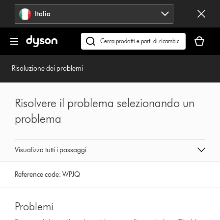
Salta
Italia
navigazione
Il
carrello
Cerca
è
su
vuoto
dyson.it
Risoluzione dei problemi
Risolvere il problema selezionando un
problema
Visualizza tutti i passaggi
Reference code:
WPJQ
Problemi