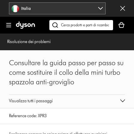
Salta
Italia
navigazione
Il
carrello
Cerca
è
su
vuoto
dyson.it
Risoluzione dei problemi
Consultare la guida passo per passo su
come sostituire il collo della mini turbo
spazzola anti-groviglio
Visualizza tutti i passaggi
Reference code:
XPR3