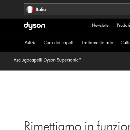
Salta
Italia
navigazione
Newsletter
Prodotti
Pulizie
Cura dei capelli
Trattamento aria
Cuffi
Asciugacapelli Dyson Supersonic™
Rimettiamo in funzio