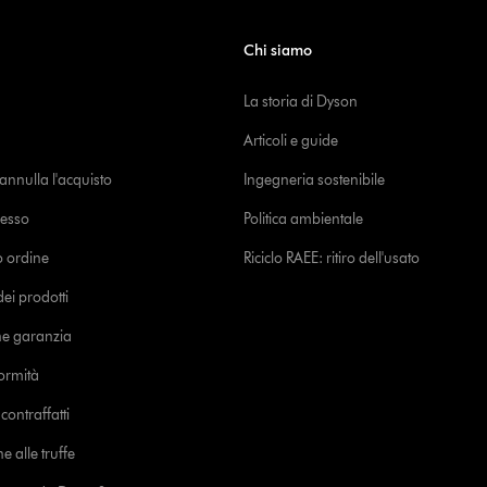
Chi siamo
La storia di Dyson
Articoli e guide
o annulla l'acquisto
Ingegneria sostenibile
cesso
Politica ambientale
uo ordine
Riciclo RAEE: ritiro dell'usato
i prodotti
ne garanzia
formità
ontraffatti
e alle truffe