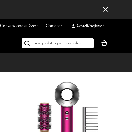
a Convenzionale Dyson
Contattaci
Accedi/registrati
Il
Cerca
carrello
su
è
dyson.it
vuoto