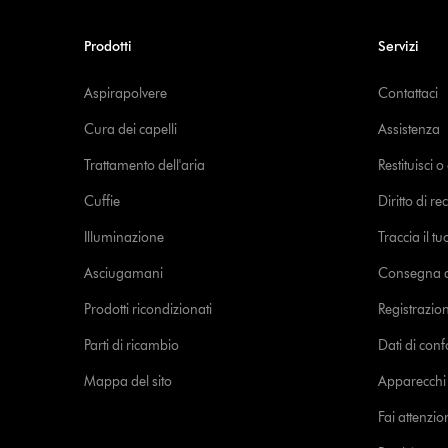
Prodotti
Servizi
Aspirapolvere
Contattaci
Cura dei capelli
Assistenza
Trattamento dell'aria
Restituisci 
Cuffie
Diritto di re
Illuminazione
Traccia il t
Asciugamani
Consegna de
Prodotti ricondizionati
Registrazio
Parti di ricambio
Dati di con
Mappa del sito
Apparecchi c
Fai attenzion