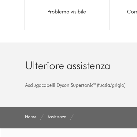
Problema visibile
Come
Ulteriore assistenza
Asciugacapelli Dyson Supersonic™ (fucsia/grigio)
Home
Assistenza