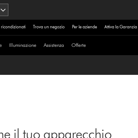
 ricondizionati
Trova un negozio
Per le aziende
Attiva la Garanzi
e
Illuminazione
Assistenza
Offerte
ne il tuo apparecchio