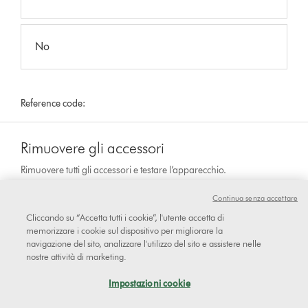
No
Reference code:
Rimuovere gli accessori
Rimuovere tutti gli accessori e testare l’apparecchio.
Continua senza accettare
Cliccando su “Accetta tutti i cookie”, l'utente accetta di
Il fischio è sempre presente anche
memorizzare i cookie sul dispositivo per migliorare la
navigazione del sito, analizzare l'utilizzo del sito e assistere nelle
dopo aver rimosso tutti gli
nostre attività di marketing.
accessori?
Impostazioni cookie