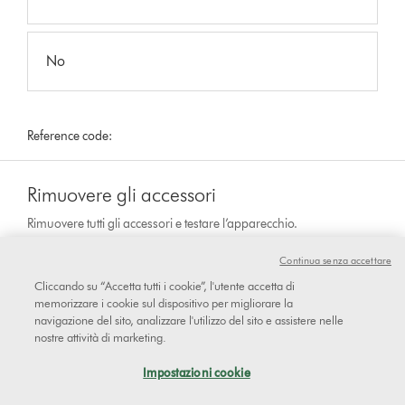
No
Reference code:
Rimuovere gli accessori
Rimuovere tutti gli accessori e testare l’apparecchio.
Continua senza accettare
Cliccando su “Accetta tutti i cookie”, l'utente accetta di
Il fischio è sempre presente anche
memorizzare i cookie sul dispositivo per migliorare la
navigazione del sito, analizzare l'utilizzo del sito e assistere nelle
dopo aver rimosso tutti gli
nostre attività di marketing.
accessori?
Impostazioni cookie