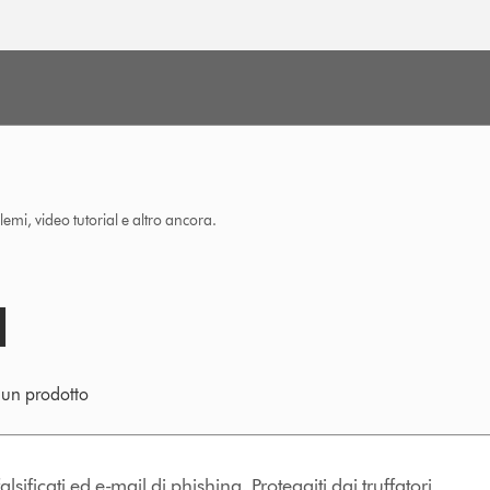
lemi, video tutorial e altro ancora.
e un prodotto
lsificati ed e-mail di phishing. Proteggiti dai truffatori