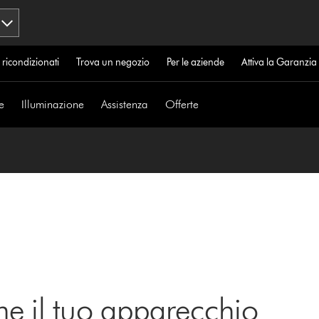
 ricondizionati
Trova un negozio
Per le aziende
Attiva la Garanzi
e
Illuminazione
Assistenza
Offerte
ne il tuo apparecchio