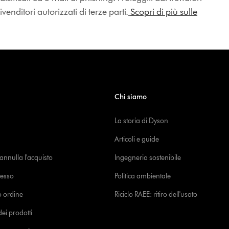
enditori autorizzati di terze parti.
Scopri di più sulle
Chi siamo
La storia di Dyson
Articoli e guide
o annulla l'acquisto
Ingegneria sostenibile
cesso
Politica ambientale
uo ordine
Riciclo RAEE: ritiro dell'usato
i prodotti