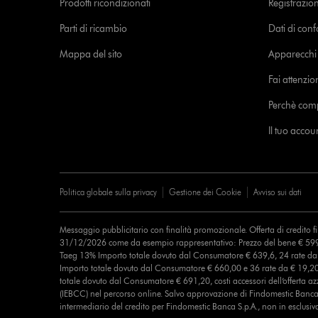
Prodotti ricondizionati
Registrazio
Parti di ricambio
Dati di con
Mappa del sito
Apparecchi c
Fai attenzion
Perchè com
Il tuo acco
Politica globale sulla privacy
Gestione dei Cookie
Avviso sui dati
Messaggio pubblicitario con finalità promozionale. Offerta di credito 
31/12/2026 come da esempio rappresentativo: Prezzo del bene € 599
Taeg 13% Importo totale dovuto dal Consumatore € 639,6, 24 rate d
Importo totale dovuto dal Consumatore € 660,00 e 36 rate da € 19,2
totale dovuto dal Consumatore € 691,20, costi accessori dell’offerta azz
(IEBCC) nel percorso online. Salvo approvazione di Findomestic Banca 
intermediario del credito per Findomestic Banca S.p.A., non in esclusiv