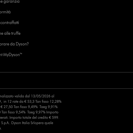
ne garanzia
formità
ontraffatti
e alle truffe
prare da Dyson?
unt MyDyson™
finalizzato valida dal 13/05/2026 al
, in 12 rate da € 53,3 Tan fisso 12,28%
a € 27,50 Tan fisso 9,49% Taeg 9,91%
0 Tan fisso 9,54% Taeg 9,97% Importo
erati. Importo totale del credito € 599.
S.p.A.. Dyson Italia Srlopera quale
a.