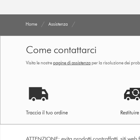
Home
Assistenza
Come contattarci
Visita le nostre
pagine di assistenza
per la risoluzione dei prob
Traccia il tuo ordine
Restituir
ATTENZIONE: evita prodotti contraffatti, siti web fa