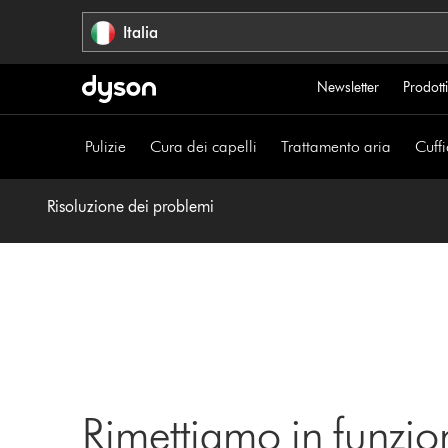
Salta
Italia
navigazione
Newsletter
Prodotti
Pulizie
Cura dei capelli
Trattamento aria
Cuffi
Risoluzione dei problemi
Rimettiamo in funzio