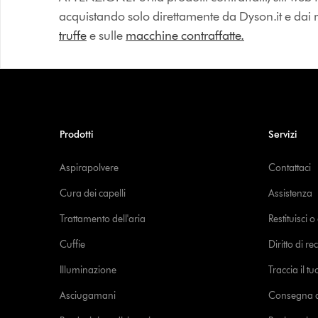
acquistando solo direttamente da Dyson.it e dai riv
truffe
e sulle
macchine contraffatte.
Prodotti
Servizi
Aspirapolvere
Contattaci
Cura dei capelli
Assistenza
Trattamento dell'aria
Restituisci 
Cuffie
Diritto di re
Illuminazione
Traccia il t
Asciugamani
Consegna de