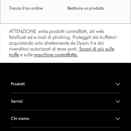
Traccia il tuo ordine
Restituire un prodotto
ATTENZIONE: evita prodotti contraffatti, siti web
falsificati ed e-mail di phishing. Proteggiti dai truffatori
acquistando solo direttamente da Dyson.it e dai
rivenditori autorizzati di terze parti.
Scopri di più sulle
truffe
e sulle
macchine contraffatte.
Prodotti
Servizi
Chi siamo