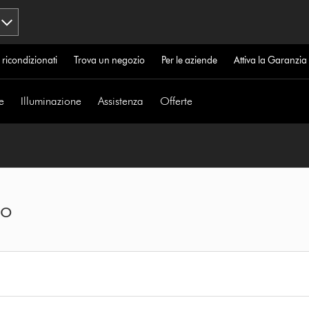
 ricondizionati
Trova un negozio
Per le aziende
Attiva la Garanzi
e
Illuminazione
Assistenza
Offerte
to