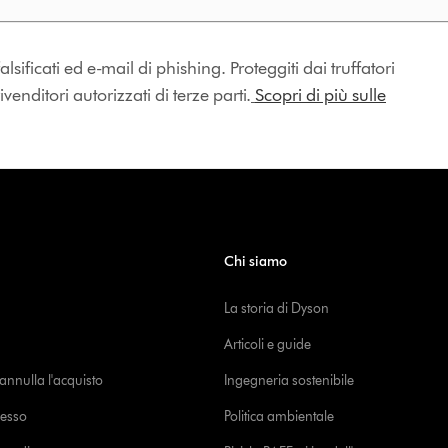
lsificati ed e-mail di phishing. Proteggiti dai truffatori
enditori autorizzati di terze parti.
Scopri di più sulle
Chi siamo
La storia di Dyson
Articoli e guide
o annulla l'acquisto
Ingegneria sostenibile
cesso
Politica ambientale