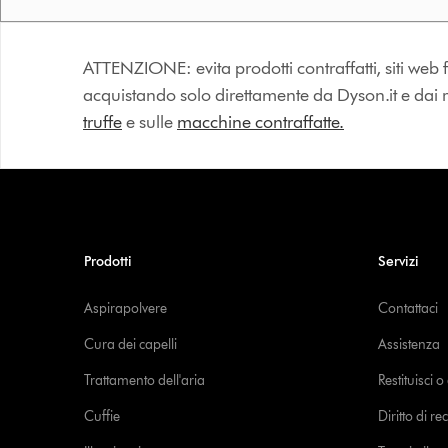
ATTENZIONE: evita prodotti contraffatti, siti web fa
acquistando solo direttamente da Dyson.it e dai riv
truffe
e sulle
macchine contraffatte.
Prodotti
Servizi
Aspirapolvere
Contattaci
Cura dei capelli
Assistenza
Trattamento dell'aria
Restituisci 
Cuffie
Diritto di re