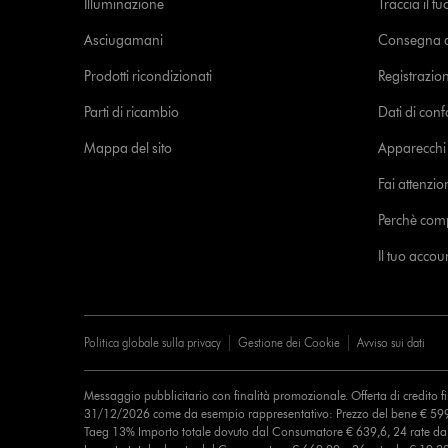
Illuminazione
Traccia il t
Asciugamani
Consegna de
Prodotti ricondizionati
Registrazio
Parti di ricambio
Dati di con
Mappa del sito
Apparecchi c
Fai attenzion
Perchè com
Il tuo acco
Politica globale sulla privacy
Gestione dei Cookie
Avviso sui dati
Messaggio pubblicitario con finalità promozionale. Offerta di credito 
31/12/2026 come da esempio rappresentativo: Prezzo del bene € 599
Taeg 13% Importo totale dovuto dal Consumatore € 639,6, 24 rate d