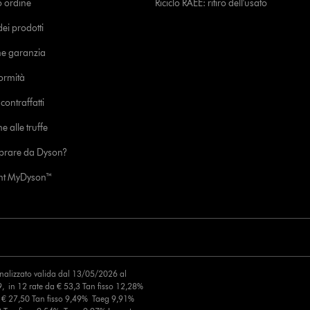
uo ordine
Riciclo RAEE: ritiro dell'usato
i prodotti
ne garanzia
formità
ontraffatti
e alle truffe
prare da Dyson?
unt MyDyson™
finalizzato valida dal 13/05/2026 al
, in 12 rate da € 53,3 Tan fisso 12,28%
a € 27,50 Tan fisso 9,49% Taeg 9,91%