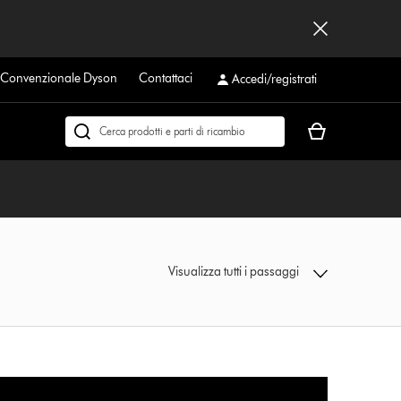
a Convenzionale Dyson
Contattaci
Accedi/registrati
Il
Cerca
carrello
su
è
dyson.it
vuoto
Visualizza tutti i passaggi