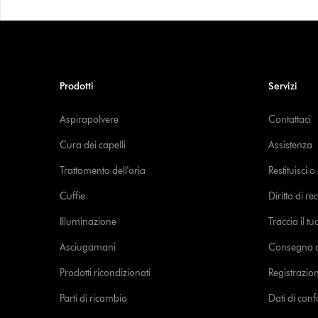
Prodotti
Servizi
Aspirapolvere
Contattaci
Cura dei capelli
Assistenza
Trattamento dell'aria
Restituisci 
Cuffie
Diritto di re
Illuminazione
Traccia il t
Asciugamani
Consegna de
Prodotti ricondizionati
Registrazio
Parti di ricambio
Dati di con