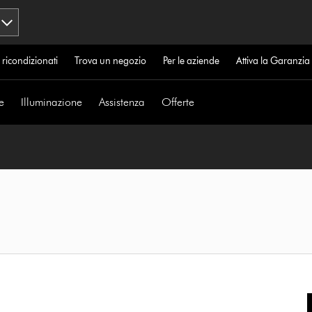
 ricondizionati
Trova un negozio
Per le aziende
Attiva la Garanzi
e
Illuminazione
Assistenza
Offerte