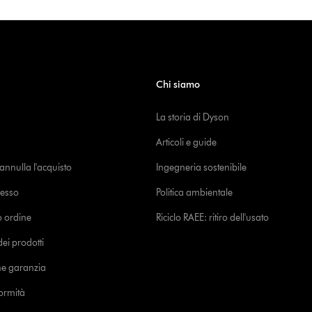
Chi siamo
La storia di Dyson
Articoli e guide
o annulla l'acquisto
Ingegneria sostenibile
cesso
Politica ambientale
uo ordine
Riciclo RAEE: ritiro dell'usato
i prodotti
ne garanzia
formità