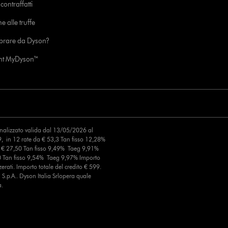
ontraffatti
e alle truffe
prare da Dyson?
unt MyDyson™
finalizzato valida dal 13/05/2026 al
, in 12 rate da € 53,3 Tan fisso 12,28%
a € 27,50 Tan fisso 9,49% Taeg 9,91%
0 Tan fisso 9,54% Taeg 9,97% Importo
erati. Importo totale del credito € 599.
S.p.A.. Dyson Italia Srlopera quale
a.