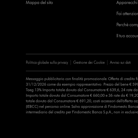
Mappa del sito
Apparecchi c
Fai attenzion
Perchè com
Il tuo acco
Politica globale sulla privacy
Gestione dei Cookie
Avviso sui dati
Messaggio pubblicitario con finalità promozionale. Offerta di credito 
31/12/2026 come da esempio rappresentativo: Prezzo del bene € 599
Taeg 13% Importo totale dovuto dal Consumatore € 639,6, 24 rate d
Importo totale dovuto dal Consumatore € 660,00 e 36 rate da € 19,2
totale dovuto dal Consumatore € 691,20, costi accessori dell’offerta azz
(IEBCC) nel percorso online. Salvo approvazione di Findomestic Banca 
intermediario del credito per Findomestic Banca S.p.A., non in esclusiv