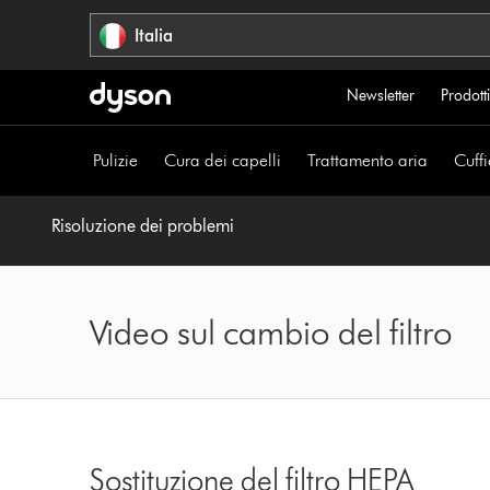
Salta
Italia
navigazione
Newsletter
Prodotti
Pulizie
Cura dei capelli
Trattamento aria
Cuffi
Risoluzione dei problemi
Video sul cambio del filtro
Sostituzione del filtro HEPA