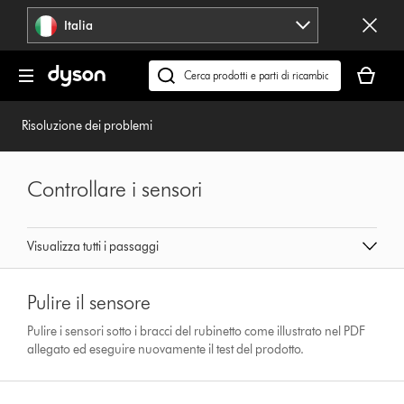
Salta
Italia
navigazione
Il
carrello
Cerca
è
su
vuoto
dyson.it
Risoluzione dei problemi
Controllare i sensori
Visualizza tutti i passaggi
Pulire il sensore
Pulire i sensori sotto i bracci del rubinetto come illustrato nel PDF
allegato ed eseguire nuovamente il test del prodotto.