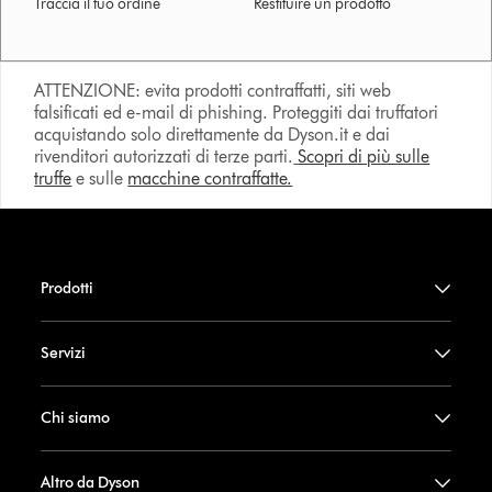
Traccia il tuo ordine
Restituire un prodotto
ATTENZIONE: evita prodotti contraffatti, siti web
falsificati ed e-mail di phishing. Proteggiti dai truffatori
acquistando solo direttamente da Dyson.it e dai
rivenditori autorizzati di terze parti.
Scopri di più sulle
truffe
e sulle
macchine contraffatte.
Prodotti
Servizi
Chi siamo
Altro da Dyson