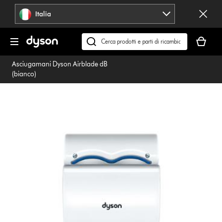
Salta
Italia
navigazione
Il
carrello
Cerca
è
su
Asciugamani Dyson Airblade dB
vuoto
dyson.it
(bianco)