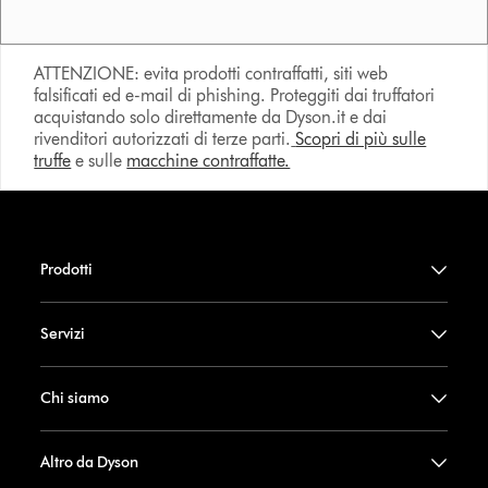
ATTENZIONE: evita prodotti contraffatti, siti web
falsificati ed e-mail di phishing. Proteggiti dai truffatori
acquistando solo direttamente da Dyson.it e dai
rivenditori autorizzati di terze parti.
Scopri di più sulle
truffe
e sulle
macchine contraffatte.
Prodotti
Servizi
Chi siamo
Altro da Dyson