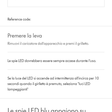
Reference code:
Premere la leva
Rimuovi il caricatore dall'apparecchio e premi il grilletto.
Le spie LED dovrebbero essere sempre accese durante l’uso.
Se la luce del LED si accende ad intermittenza all'incirca per 10
secondi quando il girlletto è premuto, seleziona "luci LED
lampeggianti"
Le spie LED blu appaiono su