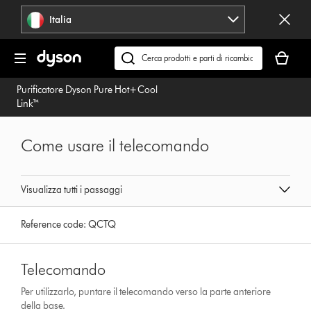
Salta
Italia
navigazione
Il
carrello
Cerca
è
su
Purificatore Dyson Pure Hot+Cool
vuoto
dyson.it
Link™
Come usare il telecomando
Visualizza tutti i passaggi
Reference code:
QCTQ
Telecomando
Per utilizzarlo, puntare il telecomando verso la parte anteriore
della base.