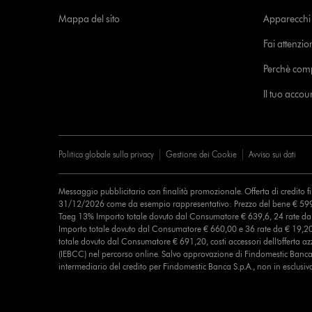
Mappa del sito
Apparecchi c
Fai attenzion
Perchè com
Il tuo acco
Politica globale sulla privacy
Gestione dei Cookie
Avviso sui dati
Messaggio pubblicitario con finalità promozionale. Offerta di credito 
31/12/2026 come da esempio rappresentativo: Prezzo del bene € 599
Taeg 13% Importo totale dovuto dal Consumatore € 639,6, 24 rate d
Importo totale dovuto dal Consumatore € 660,00 e 36 rate da € 19,2
totale dovuto dal Consumatore € 691,20, costi accessori dell’offerta azz
(IEBCC) nel percorso online. Salvo approvazione di Findomestic Banca 
intermediario del credito per Findomestic Banca S.p.A., non in esclusiv