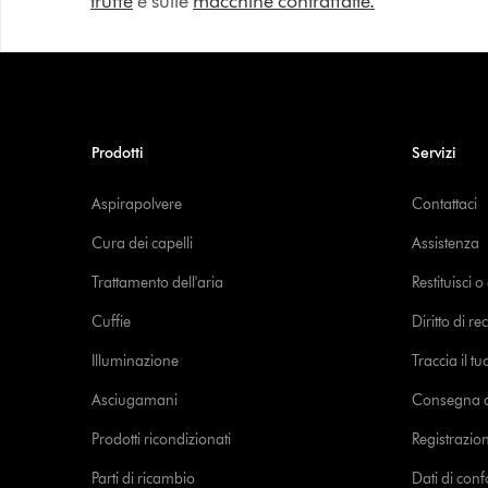
truffe
e sulle
macchine contraffatte.
Prodotti
Servizi
Aspirapolvere
Contattaci
Cura dei capelli
Assistenza
Trattamento dell'aria
Restituisci 
Cuffie
Diritto di re
Illuminazione
Traccia il t
Asciugamani
Consegna de
Prodotti ricondizionati
Registrazio
Parti di ricambio
Dati di con