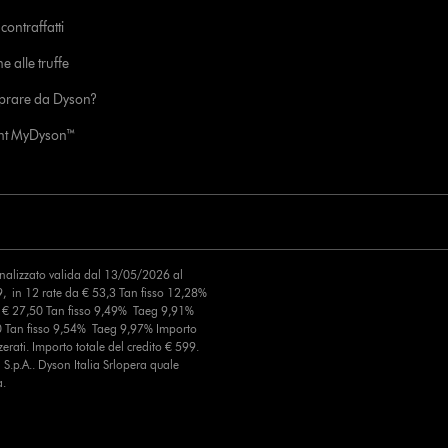
ontraffatti
e alle truffe
prare da Dyson?
unt MyDyson™
finalizzato valida dal 13/05/2026 al
, in 12 rate da € 53,3 Tan fisso 12,28%
a € 27,50 Tan fisso 9,49% Taeg 9,91%
0 Tan fisso 9,54% Taeg 9,97% Importo
erati. Importo totale del credito € 599.
S.p.A.. Dyson Italia Srlopera quale
a.