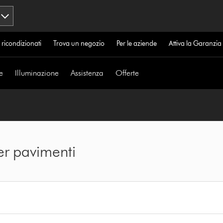
 ricondizionati
Trova un negozio
Per le aziende
Attiva la Garanzi
e
Illuminazione
Assistenza
Offerte
er pavimenti