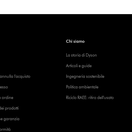
Chi siamo
La storia di Dyson
Articoli e guide
o annulla l'acquisto
Ingegneria sostenibile
cesso
Politica ambientale
uo ordine
Riciclo RAEE: ritiro dell'usato
i prodotti
ne garanzia
formità