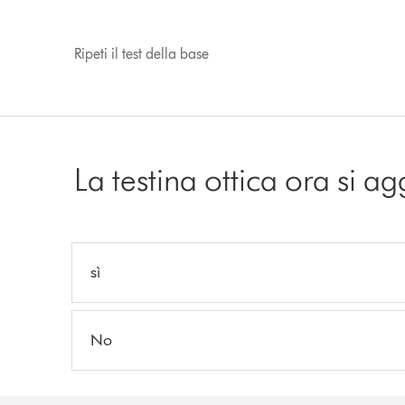
Ripeti il ​​test della base
La testina ottica ora si a
sì
No