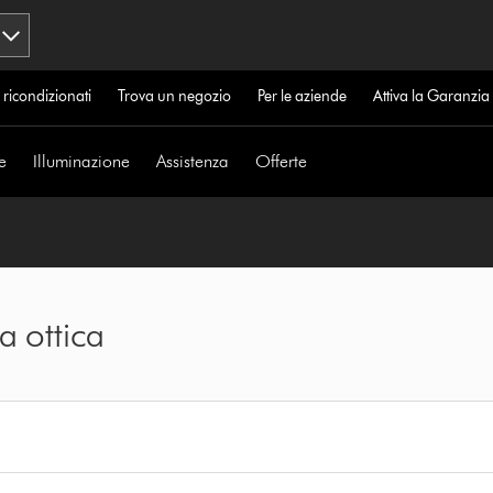
 ricondizionati
Trova un negozio
Per le aziende
Attiva la Garanzi
e
Illuminazione
Assistenza
Offerte
a ottica