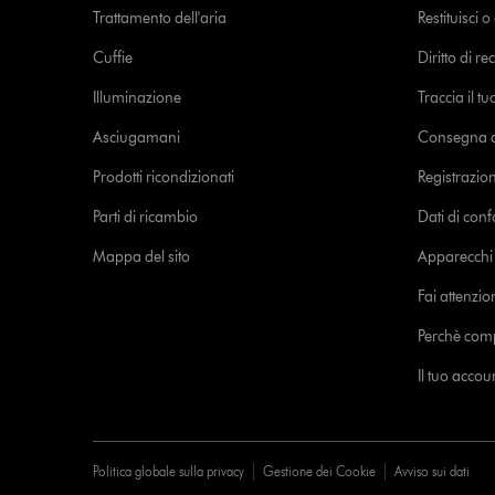
Trattamento dell'aria
Restituisci 
Cuffie
Diritto di re
Illuminazione
Traccia il t
Asciugamani
Consegna de
Prodotti ricondizionati
Registrazio
Parti di ricambio
Dati di con
Mappa del sito
Apparecchi c
Fai attenzion
Perchè com
Il tuo acco
Politica globale sulla privacy
Gestione dei Cookie
Avviso sui dati