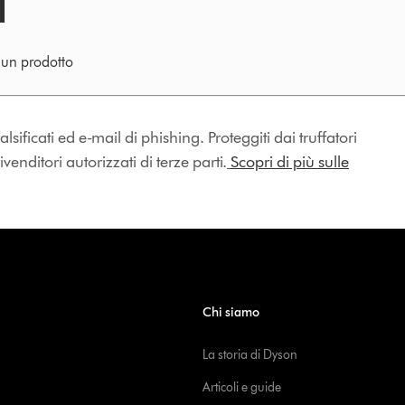
e un prodotto
lsificati ed e-mail di phishing. Proteggiti dai truffatori
enditori autorizzati di terze parti.
Scopri di più sulle
Chi siamo
La storia di Dyson
Articoli e guide