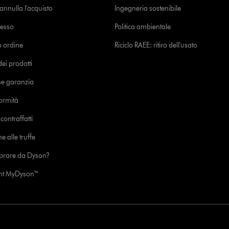
o annulla l'acquisto
Ingegneria sostenibile
cesso
Politica ambientale
uo ordine
Riciclo RAEE: ritiro dell'usato
i prodotti
ne garanzia
formità
ontraffatti
e alle truffe
prare da Dyson?
unt MyDyson™