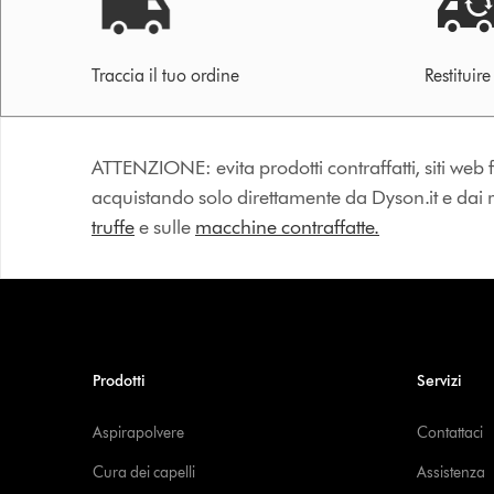
Traccia il tuo ordine
Restituir
ATTENZIONE: evita prodotti contraffatti, siti web fa
acquistando solo direttamente da Dyson.it e dai riv
truffe
e sulle
macchine contraffatte.
Prodotti
Servizi
Aspirapolvere
Contattaci
Cura dei capelli
Assistenza