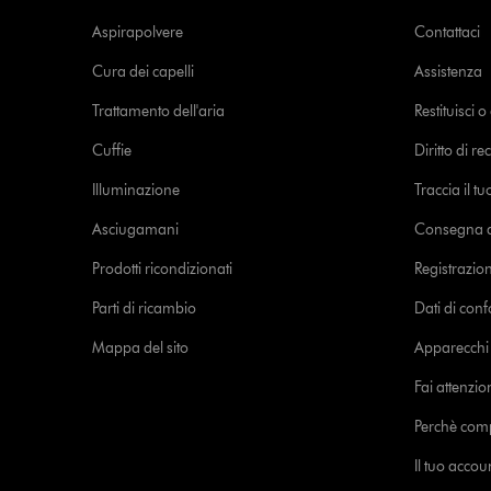
Aspirapolvere
Contattaci
Cura dei capelli
Assistenza
Trattamento dell'aria
Restituisci 
Cuffie
Diritto di re
Illuminazione
Traccia il t
Asciugamani
Consegna de
Prodotti ricondizionati
Registrazio
Parti di ricambio
Dati di con
Mappa del sito
Apparecchi c
Fai attenzion
Perchè com
Il tuo acco