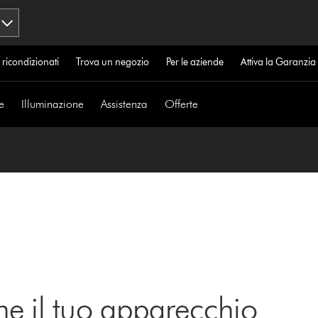
 ricondizionati
Trova un negozio
Per le aziende
Attiva la Garanzi
e
Illuminazione
Assistenza
Offerte
ne il tuo apparecchio