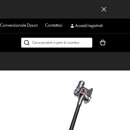
a Convenzionale Dyson
Contattaci
Accedi/registrati
Il
Cerca
carrello
su
è
dyson.it
vuoto