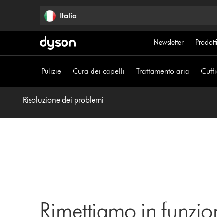
Salta
Italia
navigazione
Newsletter
Prodotti
Pulizie
Cura dei capelli
Trattamento aria
Cuffi
Risoluzione dei problemi
Rimettiamo in funzio