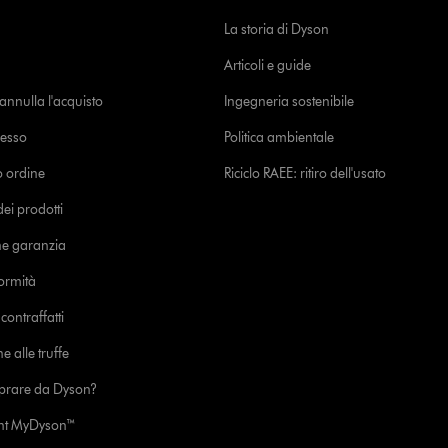
La storia di Dyson
Articoli e guide
o annulla l'acquisto
Ingegneria sostenibile
cesso
Politica ambientale
uo ordine
Riciclo RAEE: ritiro dell'usato
i prodotti
ne garanzia
formità
ontraffatti
e alle truffe
prare da Dyson?
unt MyDyson™