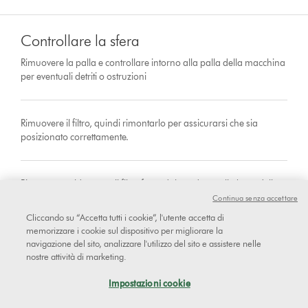
Controllare la sfera
Rimuovere la palla e controllare intorno alla palla della macchina
per eventuali detriti o ostruzioni
Rimuovere il filtro, quindi rimontarlo per assicurarsi che sia
posizionato correttamente.
Rimontare saldamente il filtro facendolo cadere nella base della
macchina.
Continua senza accettare
Cliccando su “Accetta tutti i cookie”, l'utente accetta di
memorizzare i cookie sul dispositivo per migliorare la
navigazione del sito, analizzare l'utilizzo del sito e assistere nelle
Questo ha risolto il problema?
nostre attività di marketing.
Impostazioni cookie