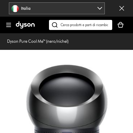
Salta
Italia
navigazione
Il
carrello
Cerca
è
su
vuoto
dyson.it
Dyson Pure Cool Me™ (nero/nichel)