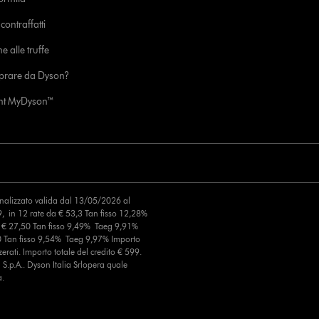
ontraffatti
e alle truffe
prare da Dyson?
unt MyDyson™
finalizzato valida dal 13/05/2026 al
, in 12 rate da € 53,3 Tan fisso 12,28%
a € 27,50 Tan fisso 9,49% Taeg 9,91%
0 Tan fisso 9,54% Taeg 9,97% Importo
erati. Importo totale del credito € 599.
S.p.A.. Dyson Italia Srlopera quale
a.