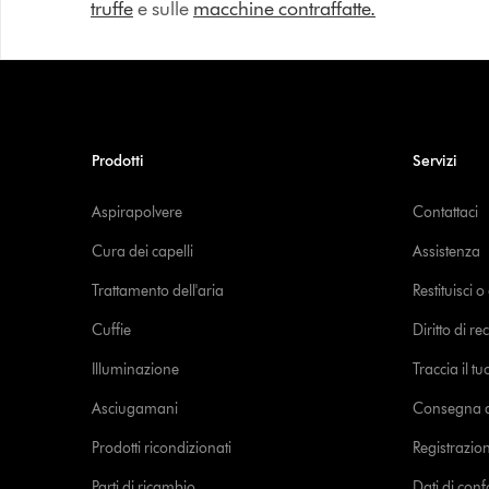
truffe
e sulle
macchine contraffatte.
Prodotti
Servizi
Aspirapolvere
Contattaci
Cura dei capelli
Assistenza
Trattamento dell'aria
Restituisci 
Cuffie
Diritto di re
Illuminazione
Traccia il t
Asciugamani
Consegna de
Prodotti ricondizionati
Registrazio
Parti di ricambio
Dati di con