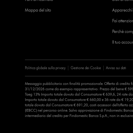
Mappa del sito
Apparecchi c
Fai attenzion
Perchè com
Il tuo acco
Politica globale sulla privacy
Gestione dei Cookie
Avviso sui dati
Messaggio pubblicitario con finalità promozionale. Offerta di credito 
31/12/2026 come da esempio rappresentativo: Prezzo del bene € 599
Taeg 13% Importo totale dovuto dal Consumatore € 639,6, 24 rate d
Importo totale dovuto dal Consumatore € 660,00 e 36 rate da € 19,2
totale dovuto dal Consumatore € 691,20, costi accessori dell’offerta azz
(IEBCC) nel percorso online. Salvo approvazione di Findomestic Banca 
intermediario del credito per Findomestic Banca S.p.A., non in esclusiv