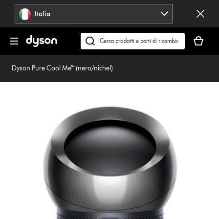
Salta
Italia
navigazione
Il
carrello
Cerca
è
su
vuoto
dyson.it
Dyson Pure Cool Me™ (nero/nichel)