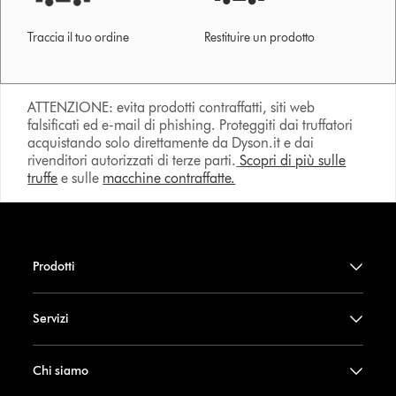
Traccia il tuo ordine
Restituire un prodotto
ATTENZIONE: evita prodotti contraffatti, siti web
falsificati ed e-mail di phishing. Proteggiti dai truffatori
acquistando solo direttamente da Dyson.it e dai
rivenditori autorizzati di terze parti.
Scopri di più sulle
truffe
e sulle
macchine contraffatte.
Prodotti
Servizi
Chi siamo