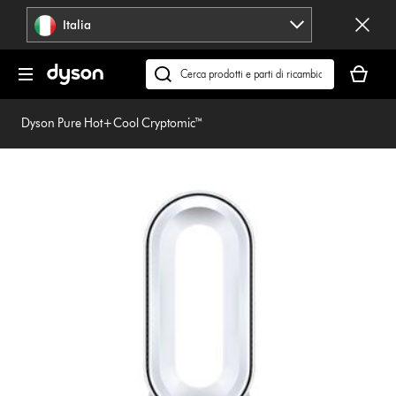
Salta
Italia
navigazione
Il
carrello
Cerca
è
su
vuoto
dyson.it
Dyson Pure Hot+Cool Cryptomic™