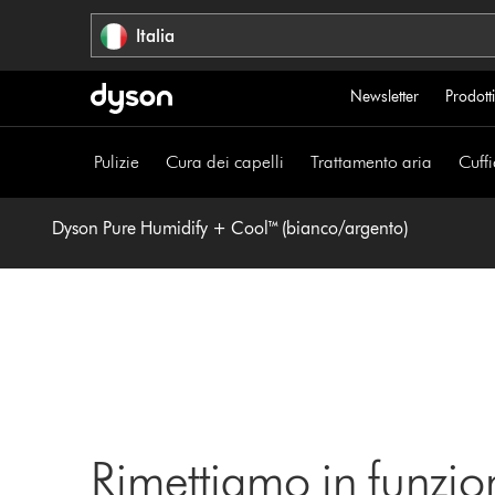
Salta
Italia
navigazione
Newsletter
Prodotti
Pulizie
Cura dei capelli
Trattamento aria
Cuffi
Dyson Pure Humidify + Cool™ (bianco/argento)
Rimettiamo in funzio