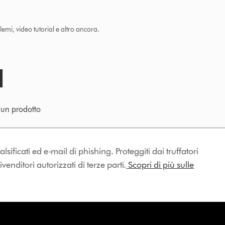
lemi, video tutorial e altro ancora.
e un prodotto
lsificati ed e-mail di phishing. Proteggiti dai truffatori
enditori autorizzati di terze parti.
Scopri di più sulle