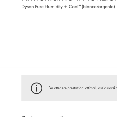
Dyson Pure Humidify + Cool™ (bianco/argento)
Per ottenere prestazioni ottimali, assicurarsi 