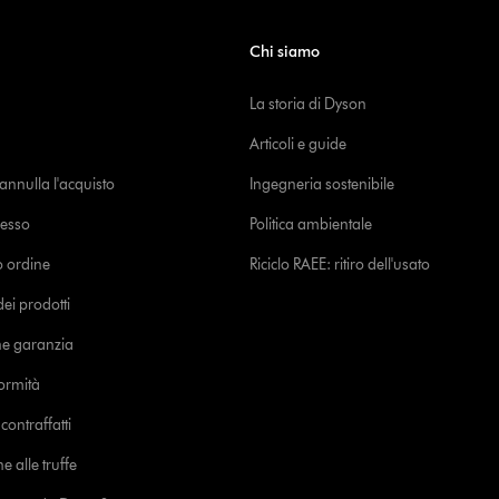
Chi siamo
La storia di Dyson
Articoli e guide
o annulla l'acquisto
Ingegneria sostenibile
cesso
Politica ambientale
uo ordine
Riciclo RAEE: ritiro dell'usato
i prodotti
ne garanzia
formità
ontraffatti
e alle truffe