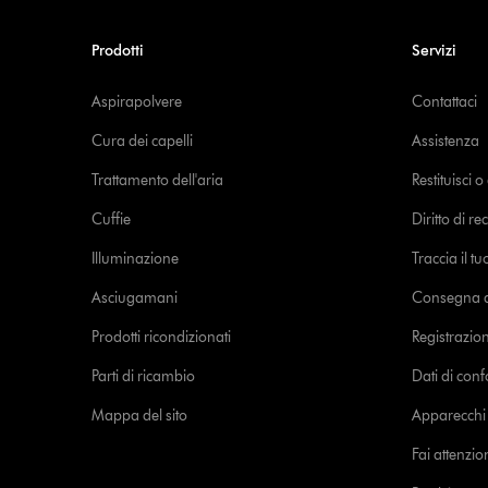
Prodotti
Servizi
Aspirapolvere
Contattaci
Cura dei capelli
Assistenza
Trattamento dell'aria
Restituisci 
Cuffie
Diritto di re
Illuminazione
Traccia il t
Asciugamani
Consegna de
Prodotti ricondizionati
Registrazio
Parti di ricambio
Dati di con
Mappa del sito
Apparecchi c
Fai attenzion