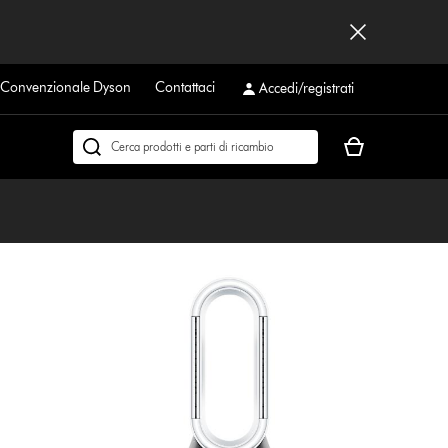
a Convenzionale Dyson
Contattaci
Accedi/registrati
Il
Cerca
carrello
su
è
dyson.it
vuoto