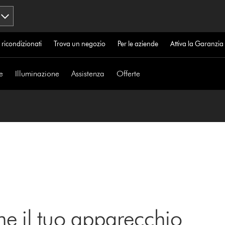
 ricondizionati
Trova un negozio
Per le aziende
Attiva la Garanzi
e
Illuminazione
Assistenza
Offerte
ne il tuo apparecchio