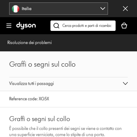
Salta
Italia
navigazione
Il
carrello
Cerca
è
su
vuoto
dyson.it
Risoluzione dei problemi
Graffi o segni sul collo
Visualizza tutti i passaggi
Reference code:
XG5X
Graffi o segni sul collo
È possibile che il collo presenti dei segni se viene a contatto con
una superficie verniciata, come lo stipite di una porta.