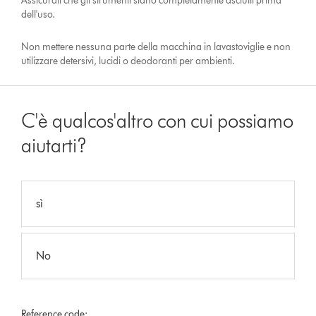
Assicurati che gli strumenti siano completamente asciutti prima
dell'uso.
Non mettere nessuna parte della macchina in lavastoviglie e non
utilizzare detersivi, lucidi o deodoranti per ambienti.
C'è qualcos'altro con cui possiamo
aiutarti?
sì
No
Reference code: