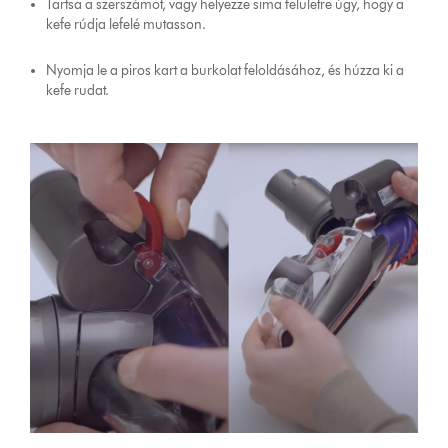
Tartsa a szerszámot, vagy helyezze sima felületre úgy, hogy a
kefe rúdja lefelé mutasson.
Nyomja le a piros kart a burkolat feloldásához, és húzza ki a
kefe rudat.