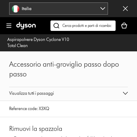
Salta
Italia
navigazione
Il
carrello
Cerca
è
su
Aspirapolvere Dyson Cyclone V10
vuoto
dyson.it
Total Clean
Accessorio anti-groviglio passo dopo
passo
Visualizza tutti i passaggi
Reference code:
X3XQ
Rimuovi la spazzola