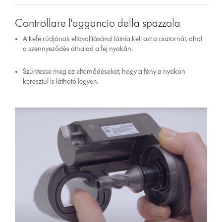
Controllare l'aggancio della spazzola
A kefe rúdjának eltávolításával látnia kell azt a csatornát, ahol
a szennyeződés áthalad a fej nyakán.
Szüntesse meg az eltömődéseket, hogy a fény a nyakon
keresztül is látható legyen.