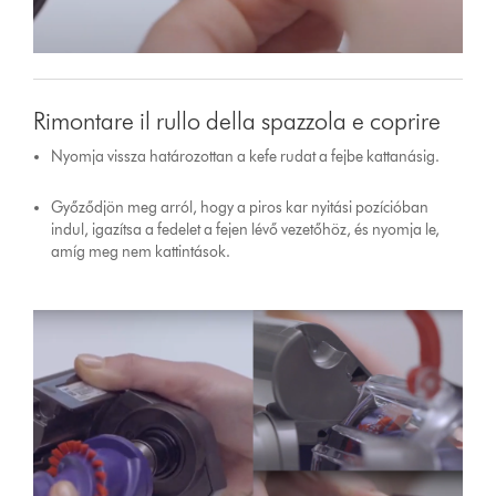
Rimontare il rullo della spazzola e coprire
Nyomja vissza határozottan a kefe rudat a fejbe kattanásig.
Győződjön meg arról, hogy a piros kar nyitási pozícióban
indul, igazítsa a fedelet a fejen lévő vezetőhöz, és nyomja le,
amíg meg nem kattintások.