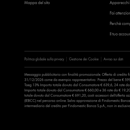
Mappa del sito
Apparecchi c
Fai attenzion
Perchè com
Il tuo acco
Politica globale sulla privacy
Gestione dei Cookie
Avviso sui dati
Messaggio pubblicitario con finalità promozionale. Offerta di credito 
31/12/2026 come da esempio rappresentativo: Prezzo del bene € 599
Taeg 13% Importo totale dovuto dal Consumatore € 639,6, 24 rate d
Importo totale dovuto dal Consumatore € 660,00 e 36 rate da € 19,2
totale dovuto dal Consumatore € 691,20, costi accessori dell’offerta azz
(IEBCC) nel percorso online. Salvo approvazione di Findomestic Banca 
intermediario del credito per Findomestic Banca S.p.A., non in esclusiv