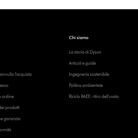
Chi siamo
La storia di Dyson
Articoli e guide
o annulla l'acquisto
Ingegneria sostenibile
cesso
Politica ambientale
uo ordine
Riciclo RAEE: ritiro dell'usato
i prodotti
ne garanzia
formità