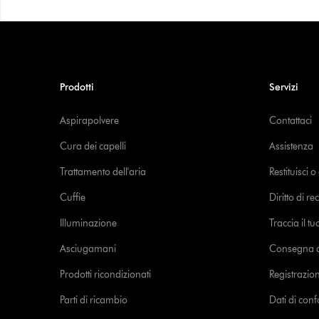
Prodotti
Servizi
Aspirapolvere
Contattaci
Cura dei capelli
Assistenza
Trattamento dell'aria
Restituisci 
Cuffie
Diritto di re
Illuminazione
Traccia il t
Asciugamani
Consegna de
Prodotti ricondizionati
Registrazio
Parti di ricambio
Dati di con