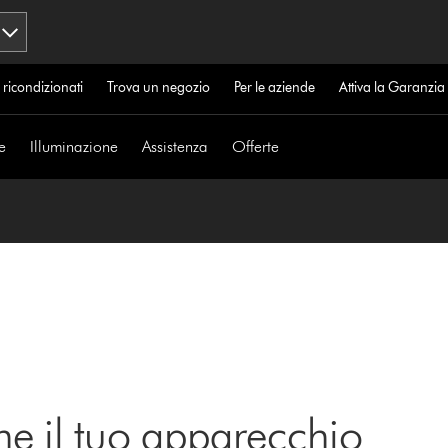
 ricondizionati
Trova un negozio
Per le aziende
Attiva la Garanzi
e
Illuminazione
Assistenza
Offerte
ne il tuo apparecchio