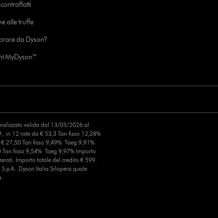
ontraffatti
e alle truffe
prare da Dyson?
unt MyDyson™
finalizzato valida dal 13/05/2026 al
, in 12 rate da € 53,3 Tan fisso 12,28%
a € 27,50 Tan fisso 9,49% Taeg 9,91%
0 Tan fisso 9,54% Taeg 9,97% Importo
erati. Importo totale del credito € 599.
S.p.A.. Dyson Italia Srlopera quale
a.