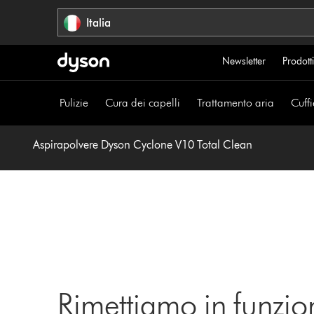
Salta
Italia
navigazione
Newsletter
Prodotti
Pulizie
Cura dei capelli
Trattamento aria
Cuffi
Aspirapolvere Dyson Cyclone V10 Total Clean
Rimettiamo in funzio