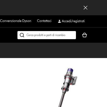
a Convenzionale Dyson
Contattaci
Accedi/registrati
Il
Cerca
carrello
su
è
dyson.it
vuoto