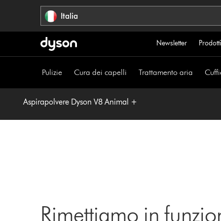
Salta
Italia
navigazione
Newsletter
Prodotti
Pulizie
Cura dei capelli
Trattamento aria
Cuffi
Aspirapolvere Dyson V8 Animal +
Rimettiamo in funzio