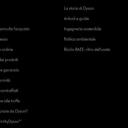
La storia di Dyson
Articoli e guide
o annulla l'acquisto
Ingegneria sostenibile
cesso
Politica ambientale
uo ordine
Riciclo RAEE: ritiro dell'usato
i prodotti
ne garanzia
formità
ontraffatti
e alle truffe
prare da Dyson?
unt MyDyson™