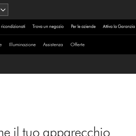
 ricondizionati
Trova un negozio
Per le aziende
Attiva la Garanzi
e
Illuminazione
Assistenza
Offerte
ne il tuo apparecchio