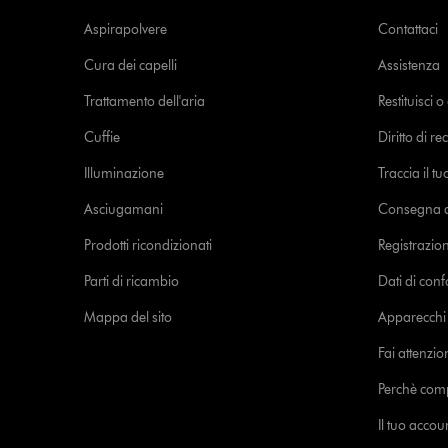
Aspirapolvere
Contattaci
Cura dei capelli
Assistenza
Trattamento dell'aria
Restituisci 
Cuffie
Diritto di re
Illuminazione
Traccia il t
Asciugamani
Consegna de
Prodotti ricondizionati
Registrazio
Parti di ricambio
Dati di con
Mappa del sito
Apparecchi c
Fai attenzion
Perchè com
Il tuo acco