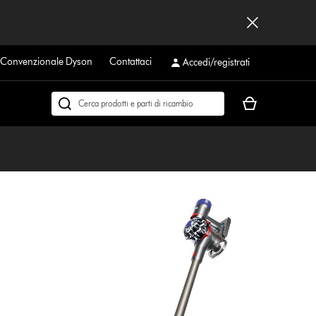
a Convenzionale Dyson
Contattaci
Accedi/registrati
Il
Cerca
carrello
su
è
dyson.it
vuoto