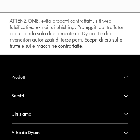
ATTENZIONE: evita prodotti contraffatti, siti web
falsificati ed e-mail di phishing. Proteggiti dai truffatori
acquistando solo direttamente da Dyson.it e dai
rivenditori autorizzati di terze parti.
Scopri di più sulle
truffe
e sulle
macchine contraffatte.
Prodotti
Servizi
Chi siamo
Altro da Dyson