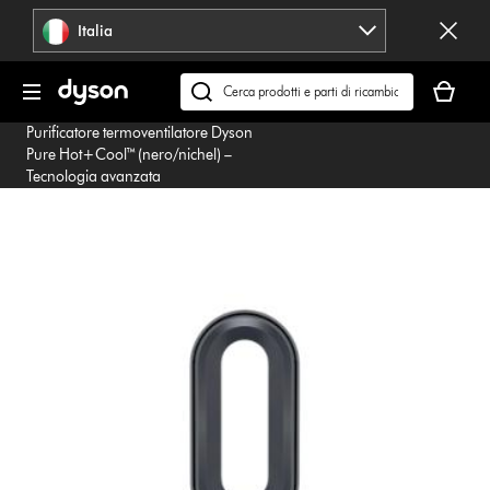
Salta
Italia
navigazione
Il
carrello
Cerca
è
su
Purificatore termoventilatore Dyson
vuoto
dyson.it
Pure Hot+Cool™ (nero/nichel) –
Tecnologia avanzata