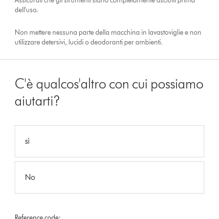
Assicurati che gli strumenti siano completamente asciutti prima
dell'uso.
Non mettere nessuna parte della macchina in lavastoviglie e non
utilizzare detersivi, lucidi o deodoranti per ambienti.
C'è qualcos'altro con cui possiamo
aiutarti?
sì
No
Reference code: