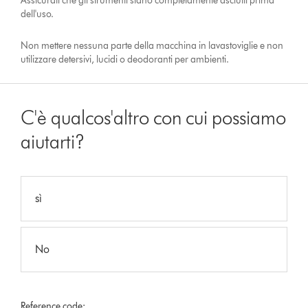
Assicurati che gli strumenti siano completamente asciutti prima
dell'uso.
Non mettere nessuna parte della macchina in lavastoviglie e non
utilizzare detersivi, lucidi o deodoranti per ambienti.
C'è qualcos'altro con cui possiamo
aiutarti?
sì
No
Reference code: