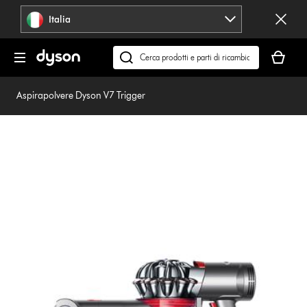
Salta
Italia
navigazione
Il
carrello
Cerca
è
su
vuoto
dyson.it
Aspirapolvere Dyson V7 Trigger