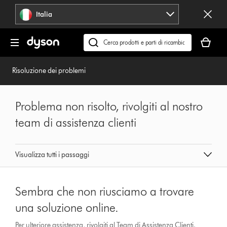
Salta
Italia
navigazione
Il
carrello
Cerca
è
su
vuoto
dyson.it
Risoluzione dei problemi
Problema non risolto, rivolgiti al nostro
team di assistenza clienti
Visualizza tutti i passaggi
Sembra che non riusciamo a trovare
una soluzione online.
Per ulteriore assistenza, rivolgiti al Team di Assistenza Clienti.