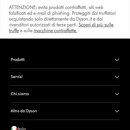
ATTENZIONE: evita prodotti contraffatti, siti web
falsificati ed e-mail di phishing. Proteggiti dai truffatori
acquistando solo direttamente da Dyson.it e dai
rivenditori autorizzati di terze parti.
Scopri di più sulle
truffe
e sulle
macchine contraffatte.
Prodotti
Servizi
Chi siamo
Altro da Dyson
Italia