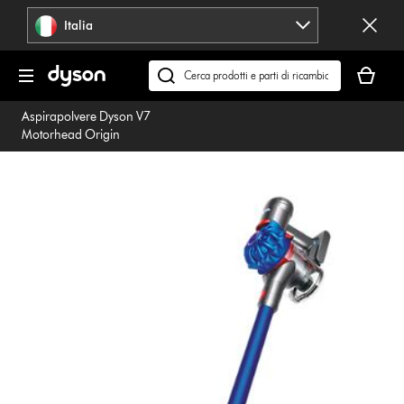
Salta
Italia
navigazione
Il
carrello
Cerca
è
su
Aspirapolvere Dyson V7
vuoto
dyson.it
Motorhead Origin