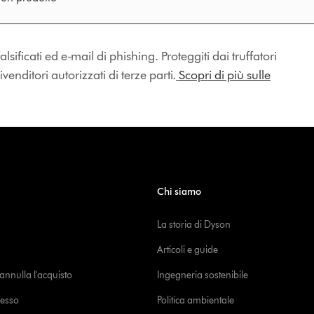
lsificati ed e-mail di phishing. Proteggiti dai truffatori
enditori autorizzati di terze parti.
Scopri di più sulle
Chi siamo
La storia di Dyson
Articoli e guide
o annulla l'acquisto
Ingegneria sostenibile
cesso
Politica ambientale