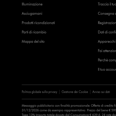
Illuminazione
Traccia il t
Asciugamani
Consegna de
Prodotti ricondizionati
Registrazio
Parti di ricambio
Dati di con
Mappa del sito
Apparecchi c
Fai attenzion
Perchè com
Il tuo acco
Politica globale sulla privacy
Gestione dei Cookie
Avviso sui dati
Messaggio pubblicitario con finalità promozionale. Offerta di credito 
31/12/2026 come da esempio rappresentativo: Prezzo del bene € 599
Taeg 13% Importo totale dovuto dal Consumatore € 639,6, 24 rate d