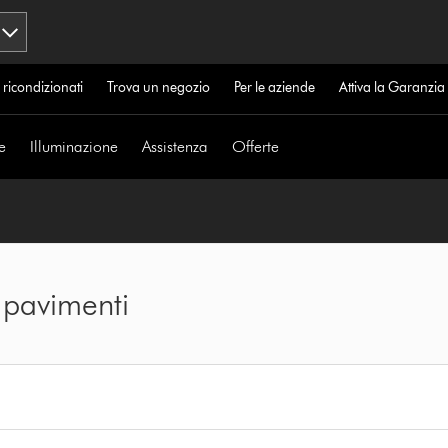
 ricondizionati
Trova un negozio
Per le aziende
Attiva la Garanzi
e
Illuminazione
Assistenza
Offerte
 pavimenti