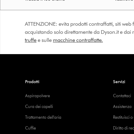
ATTENZIONE: evita prodotti contraffatti, siti web fa
acquistando solo direttamente da Dyson.it e dai riv
truffe
e sulle
macchine contraffatte.
Prodotti
Servizi
Aspirapolvere
Contattaci
Cura dei capelli
Assistenza
Trattamento dell'aria
Restituisci 
Cuffie
Diritto di re