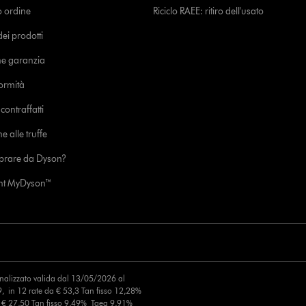
uo ordine
Riciclo RAEE: ritiro dell'usato
i prodotti
ne garanzia
formità
ontraffatti
e alle truffe
prare da Dyson?
unt MyDyson™
finalizzato valida dal 13/05/2026 al
, in 12 rate da € 53,3 Tan fisso 12,28%
a € 27,50 Tan fisso 9,49% Taeg 9,91%