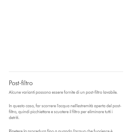
Post-filtro
Alcune varianti possono essere fornite di un post-filtro lavabile.
In questo caso, far scorrere l'acqua nell’estremità aperta del post-
filtro, quindi picchiettare e scuotere il filtro per eliminare tutti i
detriti.
Ripetere la procedura fino a quando l’acqua che fuoriesce è