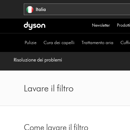
Salta
Italia
navigazione
Newsletter
Prodotti
Pulizie
Cura dei capelli
Trattamento aria
Cuffi
Risoluzione dei problemi
Lavare il filtro
Come lavare il filtro