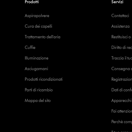
Prodotti
Servizi
Aspirapolvere
Contattaci
Cura dei capelli
Assistenza
Trattamento dell'aria
Restituisci 
Cuffie
Diritto di re
Illuminazione
Traccia il t
Asciugamani
Consegna de
Prodotti ricondizionati
Registrazio
Parti di ricambio
Dati di con
Mappa del sito
Apparecchi c
Fai attenzion
Perchè com