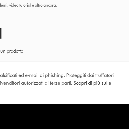
lemi, video tutorial e altro ancora.
e un prodotto
lsificati ed e-mail di phishing. Proteggiti dai truffatori
enditori autorizzati di terze parti.
Scopri di più sulle