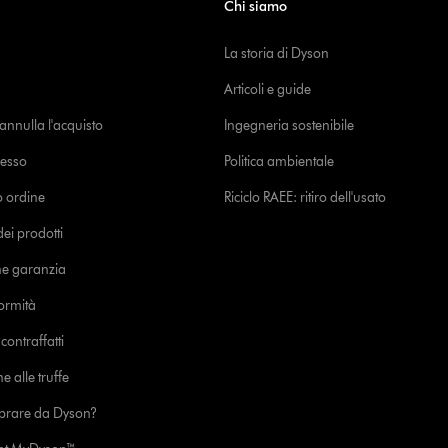
Chi siamo
La storia di Dyson
Articoli e guide
o annulla l'acquisto
Ingegneria sostenibile
cesso
Politica ambientale
uo ordine
Riciclo RAEE: ritiro dell'usato
i prodotti
ne garanzia
formità
ontraffatti
e alle truffe
prare da Dyson?