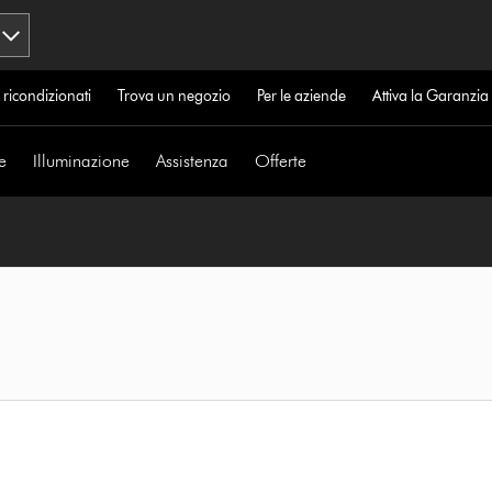
 ricondizionati
Trova un negozio
Per le aziende
Attiva la Garanzi
e
Illuminazione
Assistenza
Offerte