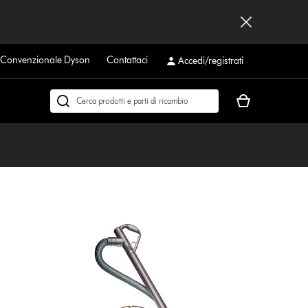
a Convenzionale Dyson
Contattaci
Accedi/registrati
Il
Cerca
carrello
su
è
dyson.it
vuoto