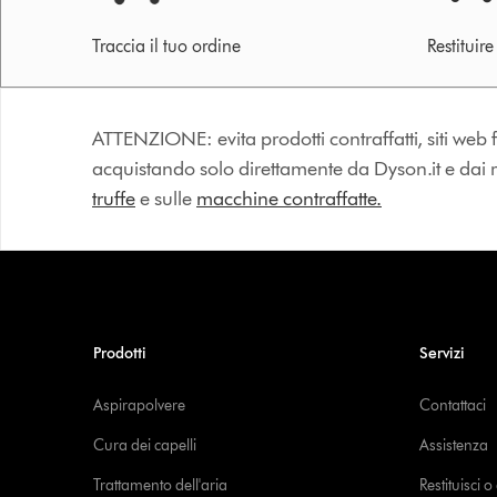
Traccia il tuo ordine
Restituir
ATTENZIONE: evita prodotti contraffatti, siti web fa
acquistando solo direttamente da Dyson.it e dai riv
truffe
e sulle
macchine contraffatte.
Prodotti
Servizi
Aspirapolvere
Contattaci
Cura dei capelli
Assistenza
Trattamento dell'aria
Restituisci 