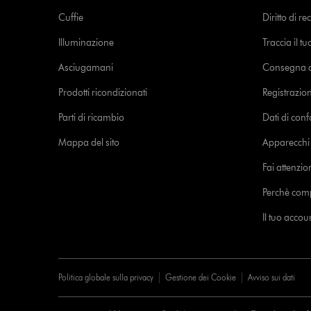
Cuffie
Diritto di re
Illuminazione
Traccia il t
Asciugamani
Consegna de
Prodotti ricondizionati
Registrazio
Parti di ricambio
Dati di con
Mappa del sito
Apparecchi c
Fai attenzion
Perchè com
Il tuo acco
Politica globale sulla privacy
Gestione dei Cookie
Avviso sui dati