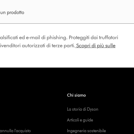
e un prodotto
lsificati ed e-mail di phishing. Proteggiti dai truffatori
enditori autorizzati di terze parti.
Scopri di più sulle
Chi siamo
La storia di Dyson
Articoli e guide
o annulla l'acquisto
Ingegneria sostenibile