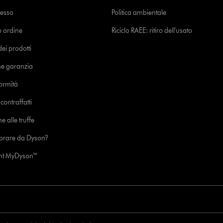
cesso
Politica ambientale
uo ordine
Riciclo RAEE: ritiro dell'usato
i prodotti
ne garanzia
formità
ontraffatti
e alle truffe
prare da Dyson?
unt MyDyson™