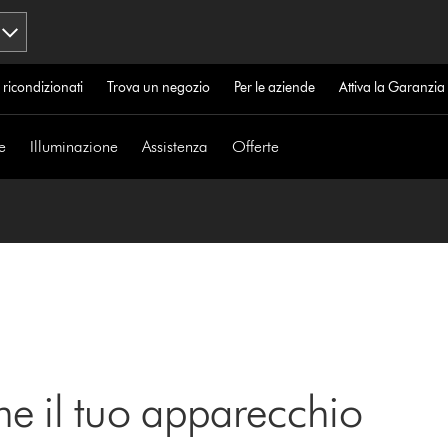
 ricondizionati
Trova un negozio
Per le aziende
Attiva la Garanzi
e
Illuminazione
Assistenza
Offerte
ne il tuo apparecchio