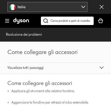
Salta
Italia
navigazione
Il
carrello
Cerca
è
su
vuoto
dyson.it
Risoluzione dei problemi
Come collegare gli accessori
Visualizza tutti i passaggi
Come collegare gli accessori
Applicare gli strumenti alla relativa fondina.
Agganciare la fondina per attrezzi al tubo estensibile.