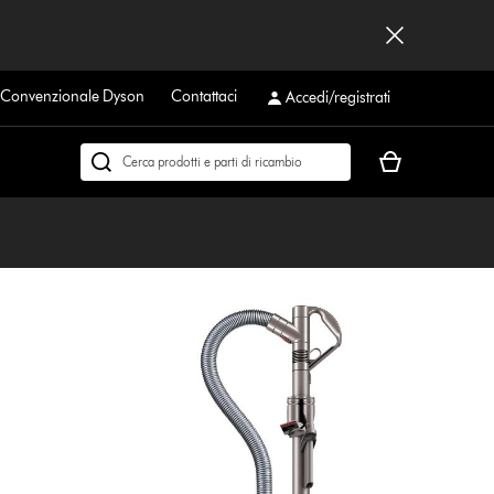
a Convenzionale Dyson
Contattaci
Accedi/registrati
Il
Cerca
carrello
su
è
dyson.it
vuoto