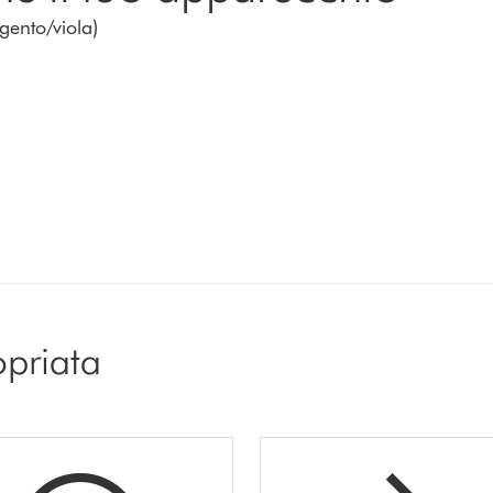
gento/viola)
opriata