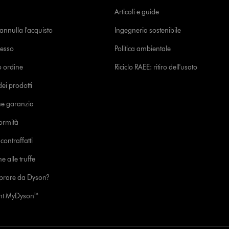
Articoli e guide
o annulla l'acquisto
Ingegneria sostenibile
cesso
Politica ambientale
uo ordine
Riciclo RAEE: ritiro dell'usato
i prodotti
ne garanzia
formità
ontraffatti
e alle truffe
prare da Dyson?
unt MyDyson™