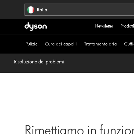
Salta
Italia
navigazione
Newsletter
Prodotti
Pulizie
Cura dei capelli
Trattamento aria
Cuffi
Risoluzione dei problemi
Rimettiamo in funzio