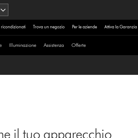
 ricondizionati
Trova un negozio
Per le aziende
Attiva la Garanzi
e
Illuminazione
Assistenza
Offerte
ne il tuo apparecchio