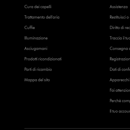
Cura dei capelli
Assistenza
Trattamento dell'aria
Restituisci 
Cuffie
Diritto di re
Illuminazione
Traccia il t
Asciugamani
Consegna de
Prodotti ricondizionati
Registrazio
Parti di ricambio
Dati di con
Mappa del sito
Apparecchi c
Fai attenzion
Perchè com
Il tuo acco