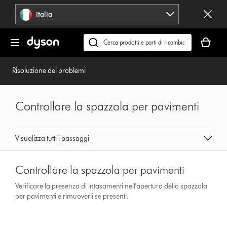
Salta
Italia
navigazione
Il
carrello
Cerca
è
su
vuoto
dyson.it
Risoluzione dei problemi
Controllare la spazzola per pavimenti
Visualizza tutti i passaggi
Controllare la spazzola per pavimenti
Verificare la presenza di intasamenti nell'apertura della spazzola
per pavimenti e rimuoverli se presenti.