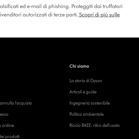
lsificati ed e-mail di phishing. Proteggiti dai truffatori
enditori autorizzati di terze parti.
Scopri di più sulle
Chi siamo
La storia di Dyson
Articoli e guide
o annulla l'acquisto
Ingegneria sostenibile
cesso
Politica ambientale
uo ordine
Riciclo RAEE: ritiro dell'usato
i prodotti