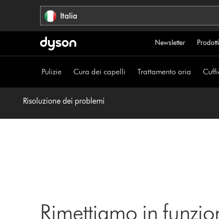
Salta
Italia
navigazione
Newsletter
Prodotti
Pulizie
Cura dei capelli
Trattamento aria
Cuffi
Risoluzione dei problemi
Rimettiamo in funzio