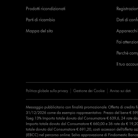
Prodotti ricondizionati
Registrazio
Parti di ricambio
Dati di con
Mappa del sito
Apparecchi c
Fai attenzion
Perchè com
Il tuo acco
Politica globale sulla privacy
Gestione dei Cookie
Avviso sui dati
Messaggio pubblicitario con finalità promozionale. Offerta di credito 
31/12/2026 come da esempio rappresentativo: Prezzo del bene € 599
Taeg 13% Importo totale dovuto dal Consumatore € 639,6, 24 rate d
Importo totale dovuto dal Consumatore € 660,00 e 36 rate da € 19,2
totale dovuto dal Consumatore € 691,20, costi accessori dell’offerta azz
(IEBCC) nel percorso online. Salvo approvazione di Findomestic Banca 