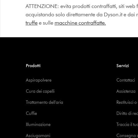
ATTENZIONE: evita prodotti contraffatti, siti web fa
acquistando solo direttamente da Dyson.it e dai riv
truffe
e sulle
macchine contraffatte.
Prodotti
Servizi
Aspirapolvere
Contattaci
Cura dei capelli
Assistenza
Trattamento dell'aria
Restituisci 
Cuffie
Diritto di re
Illuminazione
Traccia il t
Asciugamani
Consegna de