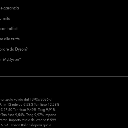
ne garanzia
formità
ontraffatti
e alle truffe
prare da Dyson?
unt MyDyson™
finalizzato valida dal 13/05/2026 al
, in 12 rate da € 53,3 Tan fisso 12,28%
a € 27,50 Tan fisso 9,49% Taeg 9,91%
0 Tan fisso 9,54% Taeg 9,97% Importo
erati. Importo totale del credito € 599.
S.p.A.. Dyson Italia Srlopera quale