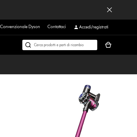
a Convenzionale Dyson
Contattaci
Accedi/registrati
Il
Cerca
carrello
su
è
dyson.it
vuoto