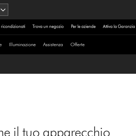
 ricondizionati
Trova un negozio
Per le aziende
Attiva la Garanzi
e
Illuminazione
Assistenza
Offerte
ne il tuo apparecchio