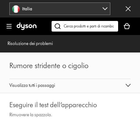
Salta
Italia
navigazione
Il
carrello
Cerca
è
su
vuoto
dyson.it
Risoluzione dei problemi
Rumore stridente o cigolio
Visualizza tutti i passaggi
Eseguire il test dell’apparecchio
Rimuovere la spazzola.