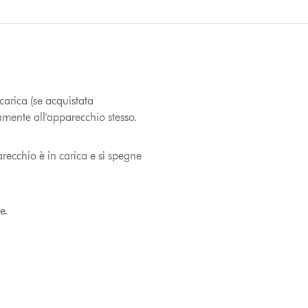
carica (se acquistata
amente all'apparecchio stesso.
recchio è in carica e si spegne
e.