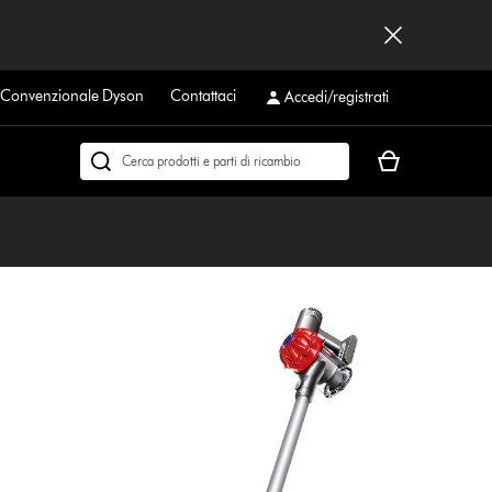
a Convenzionale Dyson
Contattaci
Accedi/registrati
Il
Cerca
carrello
su
è
dyson.it
vuoto