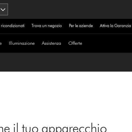
 ricondizionati
Trova un negozio
Per le aziende
Attiva la Garanzi
e
Illuminazione
Assistenza
Offerte
ne il tuo apparecchio