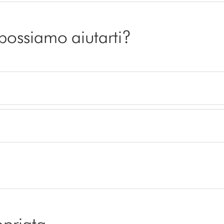
 possiamo aiutarti?
opriata