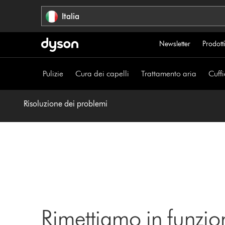
Salta
Italia
navigazione
Newsletter
Prodotti
Pulizie
Cura dei capelli
Trattamento aria
Cuffi
Risoluzione dei problemi
Rimettiamo in funzio