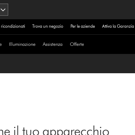
 ricondizionati
Trova un negozio
Per le aziende
Attiva la Garanzi
e
Illuminazione
Assistenza
Offerte
ne il tuo apparecchio