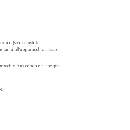
carica (se acquistata
amente all'apparecchio stesso.
recchio è in carica e si spegne
e.