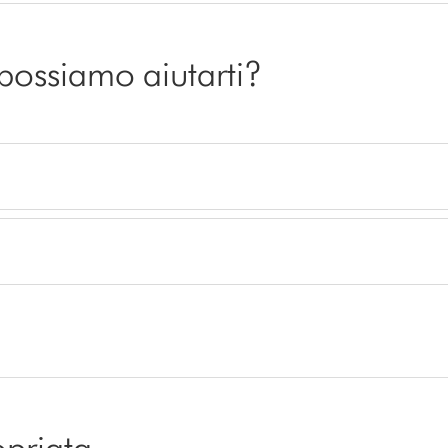
 possiamo aiutarti?
opriata