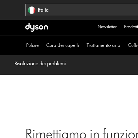
Salta
Italia
navigazione
Newsletter
Prodotti
Pulizie
Cura dei capelli
Trattamento aria
Cuffi
Risoluzione dei problemi
Rimettiamo in funzio