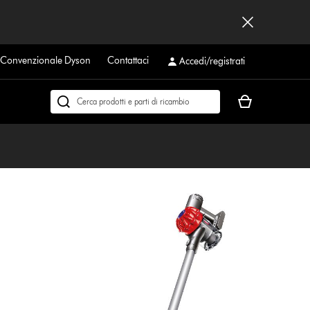
a Convenzionale Dyson
Contattaci
Accedi/registrati
Il
Cerca
carrello
su
è
dyson.it
vuoto