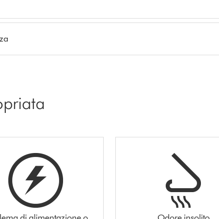
nza
opriata
lema di alimentazione o
Odore insolito