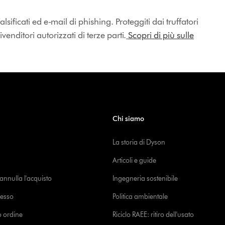
lsificati ed e-mail di phishing. Proteggiti dai truffatori
enditori autorizzati di terze parti.
Scopri di più sulle
Chi siamo
La storia di Dyson
Articoli e guide
o annulla l'acquisto
Ingegneria sostenibile
cesso
Politica ambientale
uo ordine
Riciclo RAEE: ritiro dell'usato