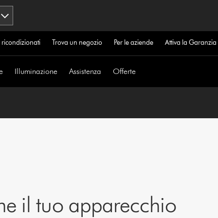
 ricondizionati
Trova un negozio
Per le aziende
Attiva la Garanzi
e
Illuminazione
Assistenza
Offerte
ne il tuo apparecchio