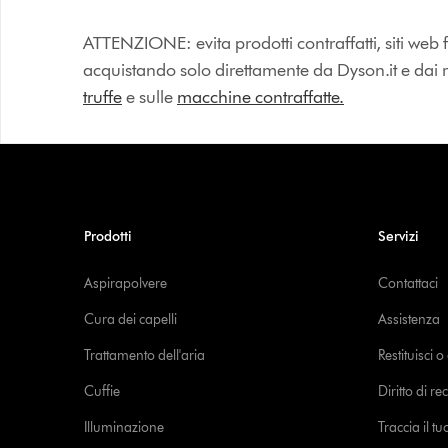
ATTENZIONE: evita prodotti contraffatti, siti web fa
acquistando solo direttamente da Dyson.it e dai riv
truffe
e sulle
macchine contraffatte.
Prodotti
Servizi
Aspirapolvere
Contattaci
Cura dei capelli
Assistenza
Trattamento dell'aria
Restituisci 
Cuffie
Diritto di re
Illuminazione
Traccia il t