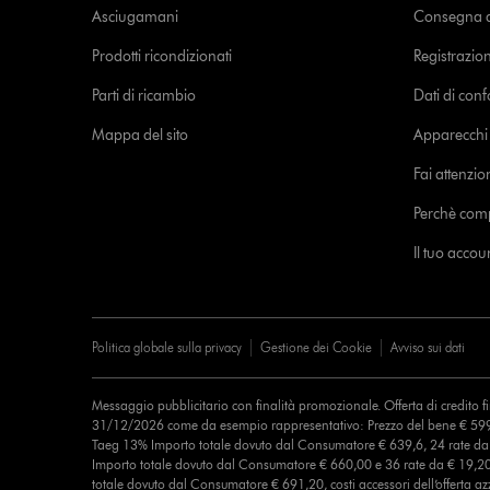
Asciugamani
Consegna de
Prodotti ricondizionati
Registrazio
Parti di ricambio
Dati di con
Mappa del sito
Apparecchi c
Fai attenzion
Perchè com
Il tuo acco
Politica globale sulla privacy
Gestione dei Cookie
Avviso sui dati
Messaggio pubblicitario con finalità promozionale. Offerta di credito 
31/12/2026 come da esempio rappresentativo: Prezzo del bene € 599
Taeg 13% Importo totale dovuto dal Consumatore € 639,6, 24 rate d
Importo totale dovuto dal Consumatore € 660,00 e 36 rate da € 19,2
totale dovuto dal Consumatore € 691,20, costi accessori dell’offerta azz