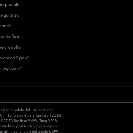
i prodotti
ne garanzia
formità
ontraffatti
e alle truffe
prare da Dyson?
unt MyDyson™
finalizzato valida dal 13/05/2026 al
, in 12 rate da € 53,3 Tan fisso 12,28%
a € 27,50 Tan fisso 9,49% Taeg 9,91%
0 Tan fisso 9,54% Taeg 9,97% Importo
erati. Importo totale del credito € 599.